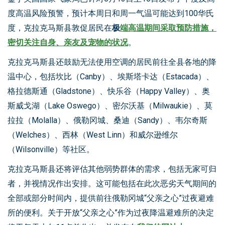
度高温风险预警，预计本周日和周一气温可能达到100华氏
度，克拉克马斯县敦促居民在
极
端高温期间采取预防措施，
密切关注自身、亲友及宠物的状况
。
克拉克马斯县还鼓励无法使用空调的居民前往全县各地的降
温中心，包括坎比（Canby）、埃斯塔卡达（Estacada）、
格拉德斯通（Gladstone）、快乐谷（Happy Valley）、奥
斯威戈湖（Lake Oswego）、密尔沃基（Milwaukie）、莫
拉拉（Molalla）、俄勒冈城、桑迪（Sandy）、韦尔奇斯
（Welches）、西林（West Linn）和威尔逊维尔
（Wilsonville）等社区。
克拉克马斯县还将评估其他弱势群体的需求，包括无家可归
者，并视情况作出安排。这可能包括在此次恶劣天气期间的
全部或部分时间内，提供前往俄勒冈城“父亲之心”过夜避难
所的便利。关于开放“父亲之心”作为过夜降温避难所的决定