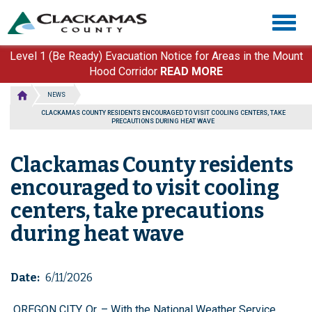
Skip
Togg
to
navig
main
content
Level 1 (Be Ready) Evacuation Notice for Areas in the Mount
Hood Corridor
READ MORE
NEWS
CLACKAMAS COUNTY RESIDENTS ENCOURAGED TO VISIT COOLING CENTERS, TAKE
PRECAUTIONS DURING HEAT WAVE
Clackamas County residents
encouraged to visit cooling
centers, take precautions
during heat wave
Date
6/11/2026
OREGON CITY, Or. – With the National Weather Service