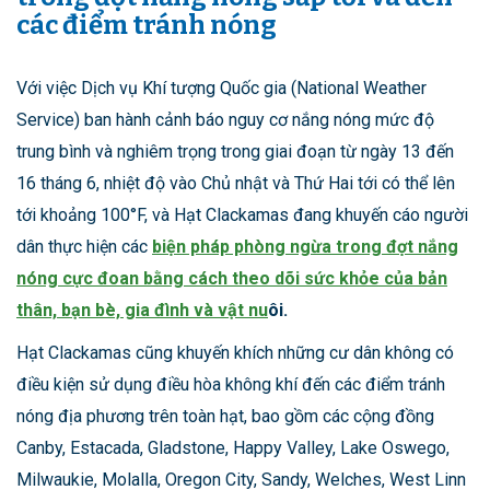
các điểm tránh nóng
Với việc Dịch vụ Khí tượng Quốc gia (National Weather
Service) ban hành cảnh báo nguy cơ nắng nóng mức độ
trung bình và nghiêm trọng trong giai đoạn từ ngày 13 đến
16 tháng 6, nhiệt độ vào Chủ nhật và Thứ Hai tới có thể lên
tới khoảng 100°F, và Hạt Clackamas đang khuyến cáo người
dân thực hiện các
biện pháp phòng ngừa trong đợt nắng
nóng cực đoan bằng cách theo dõi sức khỏe của bản
thân, bạn bè, gia đình và vật nu
ôi.
Hạt Clackamas cũng khuyến khích những cư dân không có
điều kiện sử dụng điều hòa không khí đến các điểm tránh
nóng địa phương trên toàn hạt, bao gồm các cộng đồng
Canby, Estacada, Gladstone, Happy Valley, Lake Oswego,
Milwaukie, Molalla, Oregon City, Sandy, Welches, West Linn