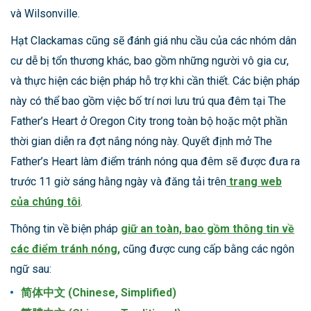
và Wilsonville.
Hạt Clackamas cũng sẽ đánh giá nhu cầu của các nhóm dân
cư dễ bị tổn thương khác, bao gồm những người vô gia cư,
và thực hiện các biện pháp hỗ trợ khi cần thiết. Các biện pháp
này có thể bao gồm việc bố trí nơi lưu trú qua đêm tại The
Father’s Heart ở Oregon City trong toàn bộ hoặc một phần
thời gian diễn ra đợt nắng nóng này. Quyết định mở The
Father’s Heart làm điểm tránh nóng qua đêm sẽ được đưa ra
trước 11 giờ sáng hằng ngày và đăng tải trên
trang web
của chúng tôi
.
Thông tin về biện pháp
giữ an toàn, bao gồm thông tin về
các điểm tránh nóng,
cũng được cung cấp bằng các ngôn
ngữ sau:
简体中文 (Chinese, Simplified)