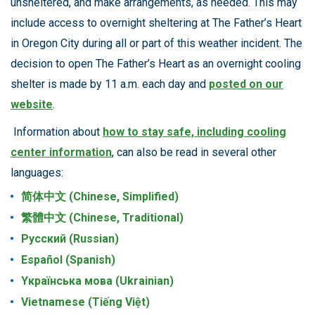
unsheltered, and make arrangements, as needed. This may
include access to overnight sheltering at The Father’s Heart
in Oregon City during all or part of this weather incident. The
decision to open The Father’s Heart as an overnight cooling
shelter is made by 11 a.m. each day and
posted on our
website
.
Information about
how to stay safe, including cooling
center information
, can also be read in several other
languages:
简体中文 (Chinese, Simplified)
繁體中文 (Chinese, Traditional)
Pусский (Russian)
Español (Spanish)
Yкраїнська мова (Ukrainian)
Vietnamese (Tiếng Việt)