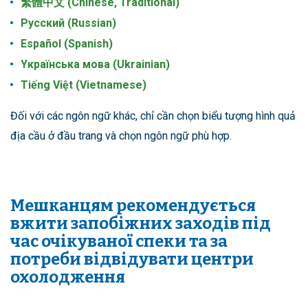
繁體中文 (Chinese, Traditional)
Pусский (Russian)
Español (Spanish)
Yкраїнська мова (Ukrainian)
Tiếng Việt (Vietnamese)
Đối với các ngôn ngữ khác, chỉ cần chọn biểu tượng hình quả
địa cầu ở đầu trang và chọn ngôn ngữ phù hợp.
Мешканцям рекомендується
вжити запобіжних заходів під
час очікуваної спеки та за
потреби відвідувати центри
охолодження