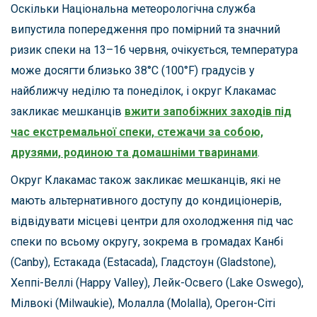
Оскільки Національна метеорологічна служба
випустила попередження про помірний та значний
ризик спеки на 13–16 червня, очікується, температура
може досягти близько 38°C (100°F) градусів у
найближчу неділю та понеділок, і округ Клакамас
закликає мешканців
вжити запобіжних заходів під
час екстремальної спеки, стежачи за собою,
друзями, родиною та домашніми тваринами
.
Округ Клакамас також закликає мешканців, які не
мають альтернативного доступу до кондиціонерів,
відвідувати місцеві центри для охолодження під час
спеки по всьому округу, зокрема в громадах Канбі
(Canby), Естакада (Estacada), Гладстоун (Gladstone),
Хеппі-Веллі (Happy Valley), Лейк-Освего (Lake Oswego),
Мілвокі (Milwaukie), Молалла (Molalla), Орегон-Сіті