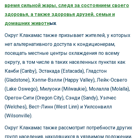
время сильной жары, следя за состоянием своего
здоровья, а также здоровья друзей, семьи и
домашних животн
ых
.
Округ Клакамас также призывает жителей, у которых
нет альтернативного доступа к кондиционерам,
посещать местные центры охлаждения по всему
округу, в том числе в таких населенных пунктах как
Канби (Canby), Эстакада (Estacada), Гладстон
(Gladstone), Хэппи-Вэлли (Happy Valley), Лейк-Освего
(Lake Oswego), Милуоки (Milwaukie), Молалла (Molalla),
Орегон-Сити (Oregon City), Сэнди (Sandy), Уэлчес
(Welches), Вест-Линн (West Linn) и Уилсонвилл
(Wilsonville).
Округ Клакамас также рассмотрит потребности других
групп населения, находящихся в уязвимом положении,