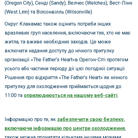
(Oregon City), Сенді (Sandy), Велчес (Welches), Вест-Лінн
(West Linn) та Вілсонвілль (Wilsonville).
Округ Клакамас також оцінить потреби інших
вразливих груп населення, включаючи тих, хто не має
житла, та вживе необхідних заходів. Це може
включати надання доступу до нічного притулку
організації «The Father’s Heart»в Орегон-Сіті протягом
усього або частини періоду дії цієї погодної ситуації.
Рішення про відкриття «The Father’s Heart» як нічного
притулку для охолодження приймається щодня до
11:00 та
оприлюднюється на нашому веб-сайті
.
Інформацію про те, як
забезпечити свою безпеку,
включаючи інформацію про центри охолодження
,
також можна прочитати кількома іншими мовами: