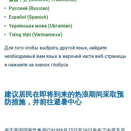
Pусский (Russian)
Español (Spanish)
Yкраїнська мова (Ukrainian)
Tiếng Việt (Vietnamese)
Для того чтобы выбрать другой язык, найдите
необходимый вам язык в верхней части веб-страницы
и нажмите на значок глобуса.
建议居民在即将到来的热浪期间采取预
防措施，并前往避暑中心
鉴于美国国家气象局已针对6月13日至16日发布了中度及高