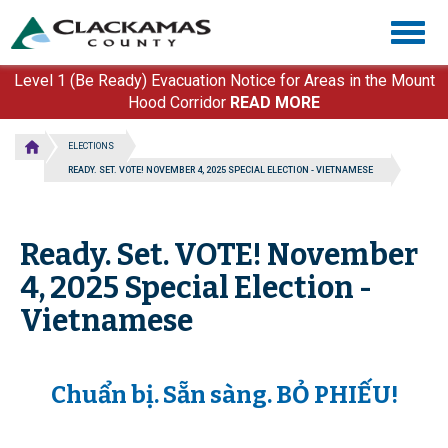
Skip
Togg
to
navig
main
content
Level 1 (Be Ready) Evacuation Notice for Areas in the Mount
Hood Corridor
READ MORE
ELECTIONS
READY. SET. VOTE! NOVEMBER 4, 2025 SPECIAL ELECTION - VIETNAMESE
Ready. Set. VOTE! November
4, 2025 Special Election -
Vietnamese
Chuẩn bị. Sẵn sàng. BỎ PHIẾU!