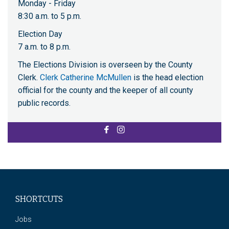
Monday - Friday
8:30 a.m. to 5 p.m.
Election Day
7 a.m. to 8 p.m.
The Elections Division is overseen by the County
Clerk.
Clerk Catherine McMullen
is the head election
official for the county and the keeper of all county
public records.
SHORTCUTS
Jobs